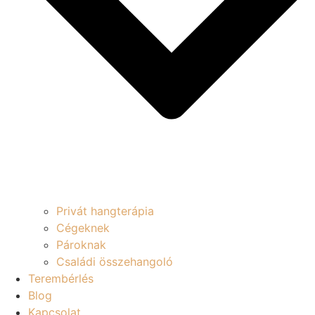
Privát hangterápia
Cégeknek
Pároknak
Családi összehangoló
Terembérlés
Blog
Kapcsolat