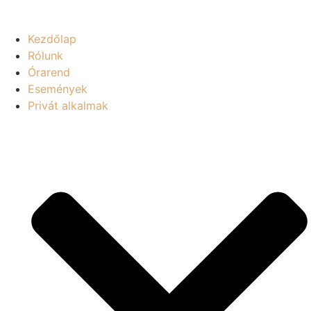
Kezdőlap
Rólunk
Órarend
Események
Privát alkalmak