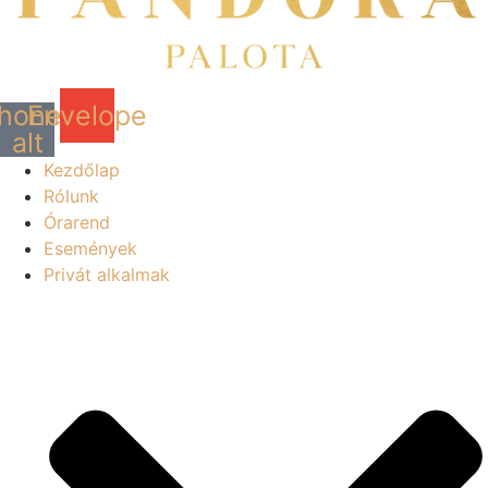
hone-
Envelope
alt
Kezdőlap
Rólunk
Órarend
Események
Privát alkalmak