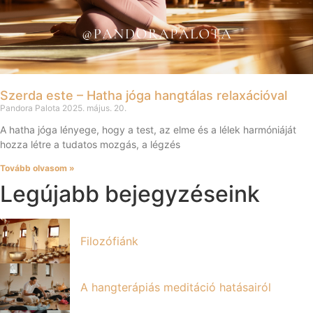
Szerda este – Hatha jóga hangtálas relaxációval
Pandora Palota
2025. május. 20.
A hatha jóga lényege, hogy a test, az elme és a lélek harmóniáját
hozza létre a tudatos mozgás, a légzés
Tovább olvasom »
Legújabb bejegyzéseink
Filozófiánk
A hangterápiás meditáció hatásairól