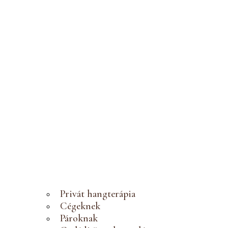
Privát hangterápia
Cégeknek
Pároknak