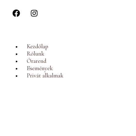
Kezdőlap
Rólunk
Órarend
Események
Privát alkalmak