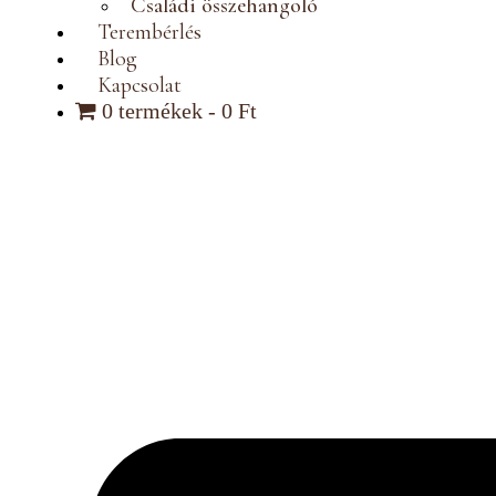
Családi összehangoló
Terembérlés
Blog
Kapcsolat
0 termékek
0 Ft