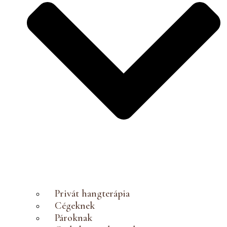
Privát hangterápia
Cégeknek
Pároknak
Családi összehangoló