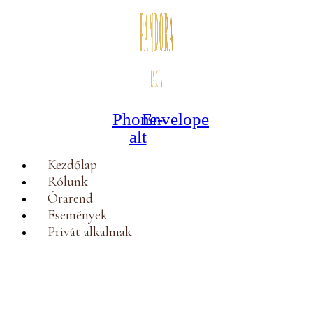
Phone-
Envelope
alt
Kezdőlap
Rólunk
Órarend
Események
Privát alkalmak