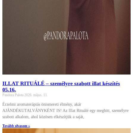
ILLAT RITUÁLÉ – személyre szabott illat készítés
05.16.
Pandora Palota
2026. május. 11.
Érzelmi aromaterápiás önismereti élmény, akár
AJÁNDÉKUTALVÁNYKÉNT IS! Az Illat Rituálé egy meghitt,
személyre szabott alkalom, ahol közösen elkészítjük a saját,
Tovább olvasom »