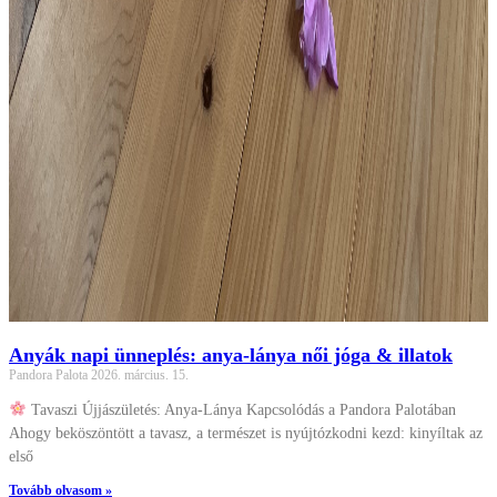
Anyák napi ünneplés: anya-lánya női jóga & illatok
Pandora Palota
2026. március. 15.
Tavaszi Újjászületés: Anya-Lánya Kapcsolódás a Pandora Palotában
Ahogy beköszöntött a tavasz, a természet is nyújtózkodni kezd: kinyíltak
az első
Tovább olvasom »