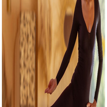
zz fel hírlevelünkre és 10% kedvezmé
kozunk meg melyet beválthatsz bár
ánkon vagy hangfürdőnkön.