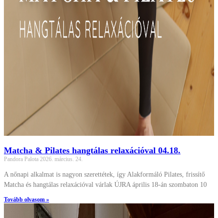
Matcha & Pilates hangtálas relaxációval 04.18.
Pandora Palota
2026. március. 24.
A nőnapi alkalmat is nagyon szerettétek, így Alakformáló Pilates, frissítő
Matcha és hangtálas relaxációval várlak ÚJRA április 18-án szombaton 10
Tovább olvasom »