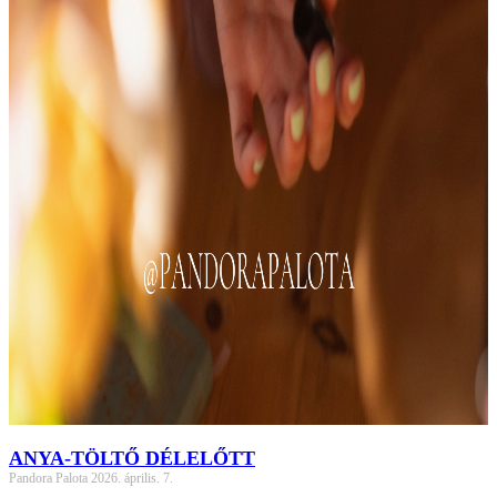
ANYA-TÖLTŐ DÉLELŐTT
Pandora Palota
2026. április. 7.
Hívlak Téged egy különleges szombat délelőttre, amelyet kifejezetten a
kisgyermekes édesanyák feltöltésének céljából szervezek. Jó páran