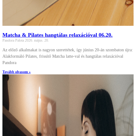
Matcha & Pilates hangtálas relaxációval 06.20.
Pandora Palota
2026. május. 20.
Az előző alkalmakat is nagyon szerettétek, így június 20-án szombaton
újra: Alakformáló Pilates, frissítő Matcha latte-val és hangtálas
relaxációval Pandora
Tovább olvasom »