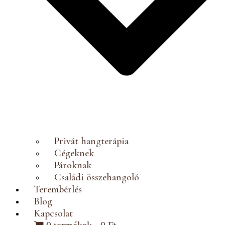
Privát hangterápia
Cégeknek
Pároknak
Családi összehangoló
Terembérlés
Blog
Kapcsolat
0 termékek
0 Ft
BLOG