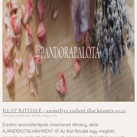
ILLAT RITUÁLÉ – személyre szabott illat készítés 05.23.
Pandora Palota
2026. május. 11.
Érzelmi aromaterápiás önismereti élmény, akár
AJÁNDÉKUTALVÁNYKÉNT IS! Az Illat Rituálé egy meghitt,