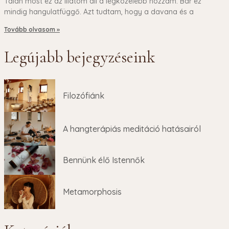
Talán most ez az illatom áll a legközelebb hozzám. Bár ez
mindig hangulatfüggő. Azt tudtam, hogy a davana és a
Tovább olvasom »
Legújabb bejegyzéseink
Filozófiánk
A hangterápiás meditáció hatásairól
Bennünk élő Istennők
Metamorphosis