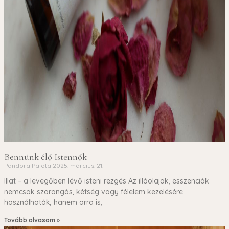
Bennünk élő Istennők
Pandora Palota
2025. március. 21.
Illat – a levegőben lévő isteni rezgés Az illóolajok, esszenciák
nemcsak szorongás, kétség vagy félelem kezelésére
használhatók, hanem arra is,
Tovább olvasom »