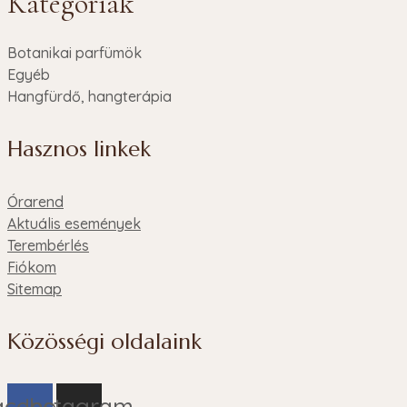
Kategóriák
Botanikai parfümök
Egyéb
Hangfürdő, hangterápia
Hasznos linkek
Órarend
Aktuális események
Terembérlés
Fiókom
Sitemap
Közösségi oldalaink
acebook
Instagram