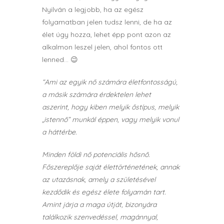
Nyilván a legjobb, ha az egész
folyamatban jelen tudsz lenni, de ha az
élet úgy hozza, lehet épp pont azon az
alkalmon leszel jelen, ahol fontos ott
lenned… 😉
“Ami az egyik nő számára életfontosságú,
a másik számára érdektelen lehet
aszerint, hogy kiben melyik őstípus, melyik
„istennő” munkál éppen, vagy melyik vonul
a háttérbe.
Minden földi nő potenciális hősnő.
Főszereplője saját élettörténetének, annak
az utazásnak, amely a születésével
kezdődik és egész élete folyamán tart.
Amint járja a maga útját, bizonyára
találkozik szenvedéssel, magánnyal,