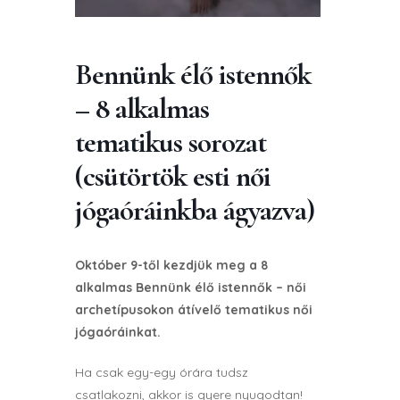
Bennünk élő istennők
– 8 alkalmas
tematikus sorozat
(csütörtök esti női
jógaóráinkba ágyazva)
Október 9-től kezdjük meg a 8
alkalmas Bennünk élő istennők – női
archetípusokon átívelő tematikus női
jógaóráinkat.
Ha csak egy-egy órára tudsz
csatlakozni, akkor is gyere nyugodtan!