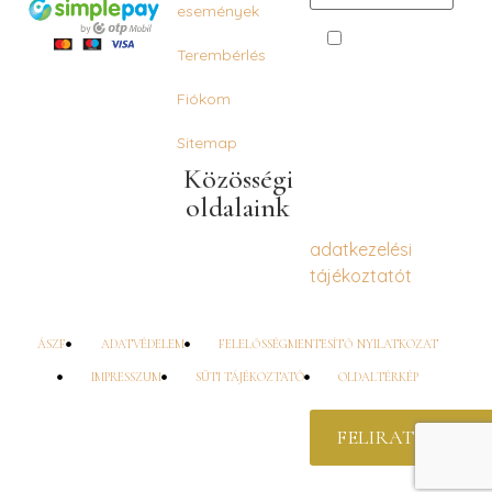
események
Az űrlapban
Terembérlés
megadott
személyes
Fiókom
adataim
kezeléséhez
Sitemap
hírlevél küldési
Közösségi
céllal kifejezetten
oldalaink
hozzájárulok, az
adatkezelési
tájékoztatót
megismertem. A
hozzájárulásom
ÁSZF
ADATVÉDELEM
FELELŐSSÉGMENTESÍTŐ NYILATKOZAT
visszavonásig
IMPRESSZUM
SÜTI TÁJÉKOZTATÓ
OLDALTÉRKÉP
érvényes.