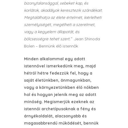
bizonytalansággal, sebeket kap, és
korlátok, akadályok keresztezik szándékait.
Megtalálhatja az élete értelmét, kiérlelheti
személyiségét, megélheti a szerelmet,
vagy a kegyelem állapotát, és
bölcsességre tehet szert.”
Jean Shinoda
Bolen – Bennünk élő istennők
Minden alkalommal egy adott
istennővel ismerkedünk meg, majd
hétről hétre fedezzük fel, hogy a
saját életünkben, önmagunkban,
vagy a környezetünkben élő nőkben
hol és hogyan jelenik meg az adott
minőség. Megismerjük ezeknek az
istennői archetípusoknak a fény és
árnyékoldalát, alacsonyabb és
magasabbrendű működését, bennük