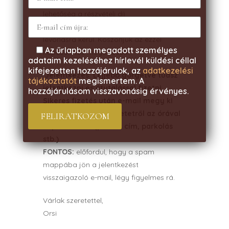
24 órán belüli
lemondás esetén
nincs
lehetőség a részvételi díj
visszatérítésére/az alkalom a bérletből
levonásra kerül. Köszönjük az ezzel
Az űrlapban megadott személyes
kapcsolatos megértésed!
adataim kezeléséhez hírlevél küldési céllal
kifejezetten hozzájárulok, az
adatkezelési
Jelentkezés:
Lejjebb görgetve tudsz
tájékoztatót
megismertem. A
jelentkezni és átutalással fizetni.
hozzájárulásom visszavonásig érvényes.
Sikeres fizetés után e-mail megy ki
minden további részletetről az órával
kapcsolatban (pontos cím, parkolás
stb.)
FONTOS:
előfordul, hogy a spam
mappába jön a jelentkezést
visszaigazoló e-mail, légy figyelmes rá.
Várlak szeretettel,
Orsi