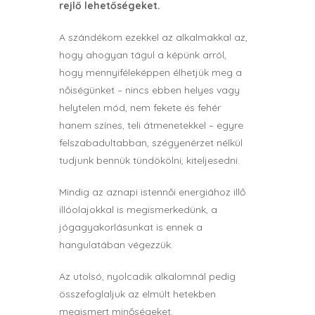
rejlő lehetőségeket.
A szándékom ezekkel az alkalmakkal az,
hogy ahogyan tágul a képünk arról,
hogy mennyiféleképpen élhetjük meg a
nőiségünket – nincs ebben helyes vagy
helytelen mód, nem fekete és fehér
hanem színes, teli átmenetekkel – egyre
felszabadultabban, szégyenérzet nélkül
tudjunk bennük tündökölni, kiteljesedni.
Mindig az aznapi istennői energiához illő
illóolajokkal is megismerkedünk, a
jógagyakorlásunkat is ennek a
hangulatában végezzük.
Az utolsó, nyolcadik alkalomnál pedig
összefoglaljuk az elmúlt hetekben
megismert minőségeket.