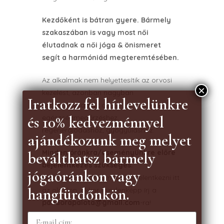
Kezdőként is bátran gyere. Bármely
szakaszában is vagy most női
élutadnak a női jóga & önismeret
segít a harmóniád megteremtésében.
Az alkalmak nem helyettesítik az orvosi
×
kezelést, azonban nagyban
Iratkozz fel hírlevelünkre
hozzájárulhatnak az
és 10% kedvezménnyel
egészségmegőrzéshez,
regenerálódáshoz, gyógyuláshoz.
ajándékozunk meg melyet
Minden óránkra/eseményünkre előre
beválthatsz bármely
bejelentkezés szükséges.
jógaóránkon vagy
Ha valami miatt nem tudnál jelentkezni itt
hangfürdőnkön.
az oldalon, akkor mindenképp írj a
pandorapalota@gmail.com
-ra!