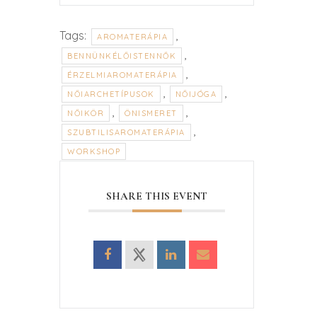
Tags:
,
AROMATERÁPIA
,
BENNÜNKÉLŐISTENNŐK
,
ÉRZELMIAROMATERÁPIA
,
,
NŐIARCHETÍPUSOK
NŐIJÓGA
,
,
NŐIKÖR
ÖNISMERET
,
SZUBTILISAROMATERÁPIA
WORKSHOP
SHARE THIS EVENT